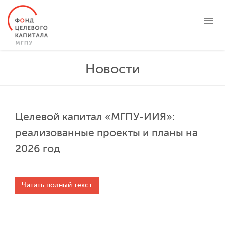
О ФОНДЕ
Новости
ЦЕЛЕВЫЕ КАПИТАЛЫ
ПРОЕКТЫ
НОВОСТИ
Целевой капитал «МГПУ-ИИЯ»:
БЛАГОТВОРИТЕЛЬНОСТЬ
реализованные проекты и планы на
КОНТАКТЫ
2026 год
ЛИЧНЫЙ КАБИНЕТ
Читать полный текст