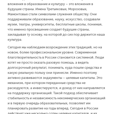
вложения в образование и культуру – это вложения в
будущее страны. Имена Третьяковых, Морозовых,
Мамонтовых стали символами служения обществу. Они
поддерживали образование, науку, искусство, создавали
музеи, театры, университеты, бесплатные школы, понимая,
что именно просвещение создает будущее страны,
закладывая ту основу, на которой до сих пор держится наша
культура.
Сегодня мы наблюдаем возрождение этих традиций, но на
новом, более профессиональном уровне. Современная
благотворительность в России становится системной. Люди
хотят не просто оказать разовую помощь, а видеть
долгосрочный результат, понимать, куда пошли средства и
какую реальную пользу они принесли. Именно поэтому
активно развиваются эндаументы – целевые капиталы. Это
механизм, при котором переданные средства не
расходуются, а инвестируются, и доход от них направляется
на поддержку организаций. Такой подход обеспечивает
стабильность и независимость некоммерческих организаций
и в первую очередь образовательных, позволяет им
планировать развитие на годы вперед. Сегодня в России
действует уже несколько сотен целевых капиталов, и их