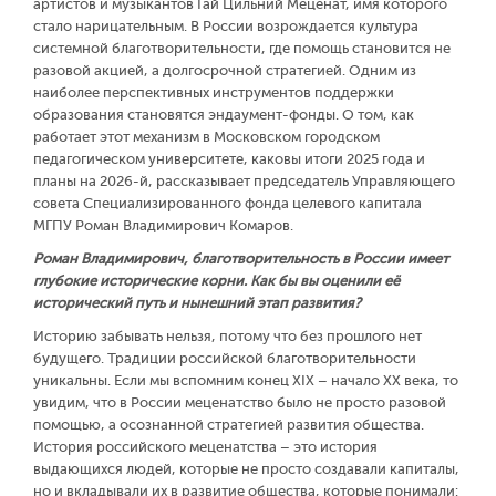
артистов и музыкантов Гай Цильний Меценат, имя которого
стало нарицательным. В России возрождается культура
системной благотворительности, где помощь становится не
разовой акцией, а долгосрочной стратегией. Одним из
наиболее перспективных инструментов поддержки
образования становятся эндаумент-фонды. О том, как
работает этот механизм в Московском городском
педагогическом университете, каковы итоги 2025 года и
планы на 2026-й, рассказывает председатель Управляющего
совета Специализированного фонда целевого капитала
МГПУ Роман Владимирович Комаров.
Роман Владимирович, благотворительность в России имеет
глубокие исторические корни. Как бы вы оценили её
исторический путь и нынешний этап развития?
Историю забывать нельзя, потому что без прошлого нет
будущего. Традиции российской благотворительности
уникальны. Если мы вспомним конец XIX – начало XX века, то
увидим, что в России меценатство было не просто разовой
помощью, а осознанной стратегией развития общества.
История российского меценатства – это история
выдающихся людей, которые не просто создавали капиталы,
но и вкладывали их в развитие общества, которые понимали: