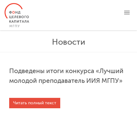
О ФОНДЕ
Новости
ЦЕЛЕВЫЕ КАПИТАЛЫ
ПРОЕКТЫ
НОВОСТИ
Подведены итоги конкурса «Лучший
БЛАГОТВОРИТЕЛЬНОСТЬ
молодой преподаватель ИИЯ МГПУ»
КОНТАКТЫ
ЛИЧНЫЙ КАБИНЕТ
Читать полный текст