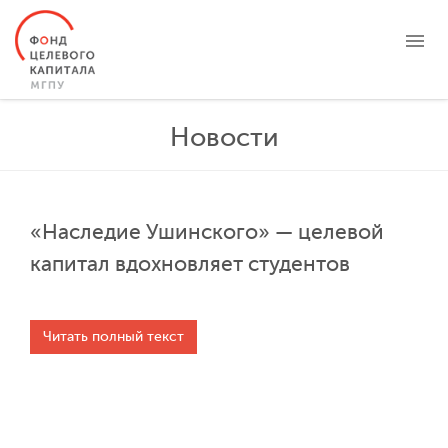
О ФОНДЕ
Новости
ЦЕЛЕВЫЕ КАПИТАЛЫ
ПРОЕКТЫ
НОВОСТИ
«Наследие Ушинского» — целевой
БЛАГОТВОРИТЕЛЬНОСТЬ
капитал вдохновляет студентов
КОНТАКТЫ
ЛИЧНЫЙ КАБИНЕТ
Читать полный текст