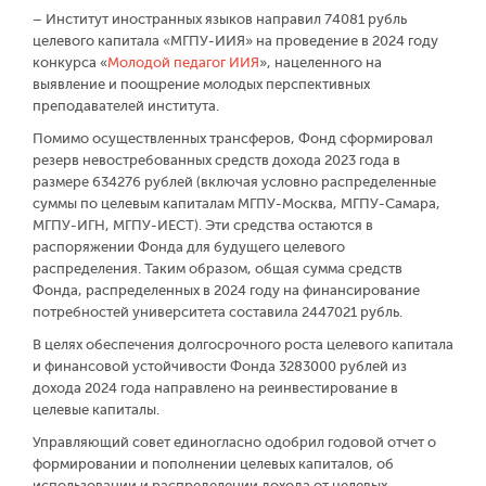
– Институт иностранных языков направил 74 081 рубль
целевого капитала «МГПУ-ИИЯ» на проведение в 2024 году
конкурса «
Молодой педагог ИИЯ
», нацеленного на
выявление и поощрение молодых перспективных
преподавателей института.
Помимо осуществленных трансферов, Фонд сформировал
резерв невостребованных средств дохода 2023 года в
размере 634 276 рублей (включая условно распределенные
суммы по целевым капиталам МГПУ-Москва, МГПУ-Самара,
МГПУ-ИГН, МГПУ-ИЕСТ). Эти средства остаются в
распоряжении Фонда для будущего целевого
распределения. Таким образом, общая сумма средств
Фонда, распределенных в 2024 году на финансирование
потребностей университета составила 2 447 021 рубль.
В целях обеспечения долгосрочного роста целевого капитала
и финансовой устойчивости Фонда 3 283 000 рублей из
дохода 2024 года направлено на реинвестирование в
целевые капиталы.
Управляющий совет единогласно одобрил годовой отчет о
формировании и пополнении целевых капиталов, об
использовании и распределении дохода от целевых